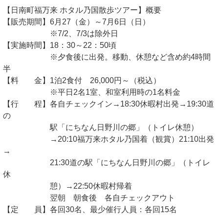
【日南町福万来 ホタル乃国散歩ツアー】概要
【販売期間】6月27（金）～7月6日（日）
※7/2、7/3は除外日
【実施時間】18：30～22：50頃
※夕食後に出発。移動、休憩など含め約4時間
半
【料 金】1泊2食付 26,000円～（税込）
※平日2名1室、和室利用時の1名料金
【行 程】各自チェックイン→18:30休暇村出発→19:30道
の
駅「にちなん日野川の郷」（トイレ休憩）
→20:10福万来ホタル乃国着（観賞）21:10出発
→
21:30道の駅「にちなん日野川の郷」（トイレ
休
憩）→22:50休暇村帰着
翌朝 朝食後 各自チェックアウト
【定 員】各回30名、最少催行人員：各回15名