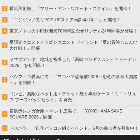
横浜美術館、「マリー・アントワネット・スタイル」を開催！
2
「ニジゲンノモリPOP UPストアin静岡パルコ』が開催！
3
東京メトロ大手町駅開業70周年記念オリジナル24時間券が登場！
4
夏限定クエストドラゴンクエスト アイランド『夏の冒険じゅんび
5
大作戦！』開催
ヤマダデンキ、地域と密着した「高崎ジンギスカンビアガーデン
6
2026」を初開催！
パシフィコ横浜にて、「ヨコハマ恐竜展2026～恐竜の食卓大図鑑
7
～」を開催！
コンビ、素敵なペット用エチケット袋と専用ケース『ミニトリュ
8
フ プープバッグセット』を発売！
横浜赤レンガ倉庫 イベント広場で、「YOKOHAMA SAKE
9
SQUARE 2026」開催！
ドスパラ、『自作パソコン組立イベント』6月の参加者を募集中！
10