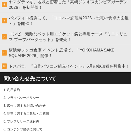
ヤマダデンキ、地域と密着した「高崎ジンギスカンビアガーデン
6
2026」を初開催！
パシフィコ横浜にて、「ヨコハマ恐竜展2026～恐竜の食卓大図鑑
7
～」を開催！
コンビ、素敵なペット用エチケット袋と専用ケース『ミニトリュ
8
フ プープバッグセット』を発売！
横浜赤レンガ倉庫 イベント広場で、「YOKOHAMA SAKE
9
SQUARE 2026」開催！
ドスパラ、『自作パソコン組立イベント』6月の参加者を募集中！
10
問い合わせ先について
1.
利用規約
2.
プライバシーポリシー
3.
広告に関するお問い合わせ
4.
記事に関するご意見・ご感想
5.
プレスリリース送付先
6.
コンテンツ提供に関して