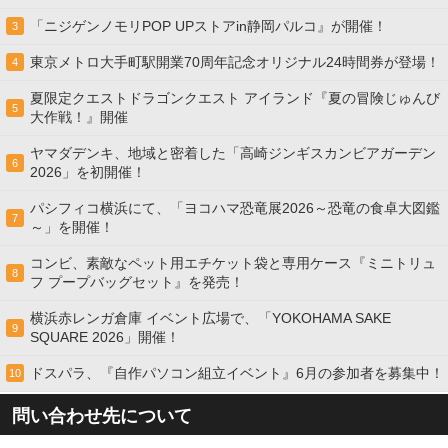
「ニジゲンノモリPOP UPストアin静岡パルコ』が開催！
3
東京メトロ大手町駅開業70周年記念オリジナル24時間券が登場！
4
夏限定クエストドラゴンクエスト アイランド『夏の冒険じゅんび
5
大作戦！』開催
ヤマダデンキ、地域と密着した「高崎ジンギスカンビアガーデン
6
2026」を初開催！
パシフィコ横浜にて、「ヨコハマ恐竜展2026～恐竜の食卓大図鑑
7
～」を開催！
コンビ、素敵なペット用エチケット袋と専用ケース『ミニトリュ
8
フ プープバッグセット』を発売！
横浜赤レンガ倉庫 イベント広場で、「YOKOHAMA SAKE
9
SQUARE 2026」開催！
ドスパラ、『自作パソコン組立イベント』6月の参加者を募集中！
10
問い合わせ先について