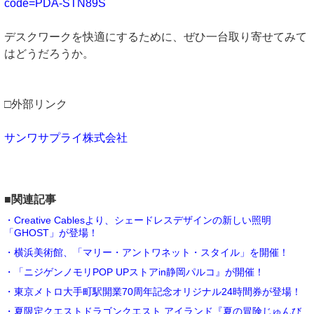
code=PDA-STN89S
デスクワークを快適にするために、ぜひ一台取り寄せてみて
はどうだろうか。
□外部リンク
サンワサプライ株式会社
■関連記事
・Creative Cablesより、シェードレスデザインの新しい照明
「GHOST」が登場！
・横浜美術館、「マリー・アントワネット・スタイル」を開催！
・「ニジゲンノモリPOP UPストアin静岡パルコ』が開催！
・東京メトロ大手町駅開業70周年記念オリジナル24時間券が登場！
・夏限定クエストドラゴンクエスト アイランド『夏の冒険じゅんび