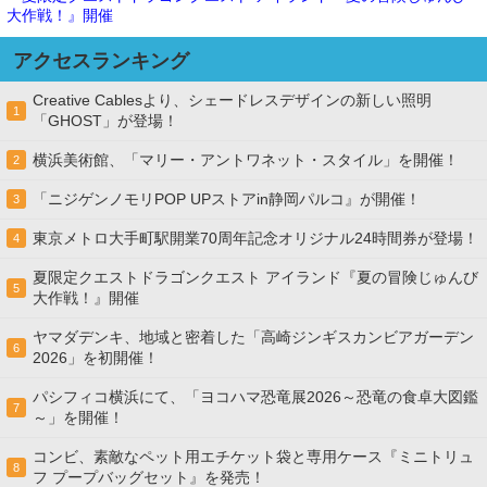
大作戦！』開催
アクセスランキング
Creative Cablesより、シェードレスデザインの新しい照明
1
「GHOST」が登場！
横浜美術館、「マリー・アントワネット・スタイル」を開催！
2
「ニジゲンノモリPOP UPストアin静岡パルコ』が開催！
3
東京メトロ大手町駅開業70周年記念オリジナル24時間券が登場！
4
夏限定クエストドラゴンクエスト アイランド『夏の冒険じゅんび
5
大作戦！』開催
ヤマダデンキ、地域と密着した「高崎ジンギスカンビアガーデン
6
2026」を初開催！
パシフィコ横浜にて、「ヨコハマ恐竜展2026～恐竜の食卓大図鑑
7
～」を開催！
コンビ、素敵なペット用エチケット袋と専用ケース『ミニトリュ
8
フ プープバッグセット』を発売！