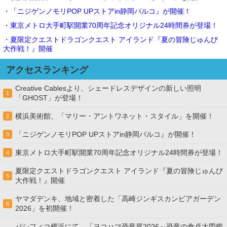
・「ニジゲンノモリPOP UPストアin静岡パルコ』が開催！
・東京メトロ大手町駅開業70周年記念オリジナル24時間券が登場！
・夏限定クエストドラゴンクエスト アイランド『夏の冒険じゅんび
大作戦！』開催
アクセスランキング
Creative Cablesより、シェードレスデザインの新しい照明
1
「GHOST」が登場！
横浜美術館、「マリー・アントワネット・スタイル」を開催！
2
「ニジゲンノモリPOP UPストアin静岡パルコ』が開催！
3
東京メトロ大手町駅開業70周年記念オリジナル24時間券が登場！
4
夏限定クエストドラゴンクエスト アイランド『夏の冒険じゅんび
5
大作戦！』開催
ヤマダデンキ、地域と密着した「高崎ジンギスカンビアガーデン
6
2026」を初開催！
パシフィコ横浜にて、「ヨコハマ恐竜展2026～恐竜の食卓大図鑑