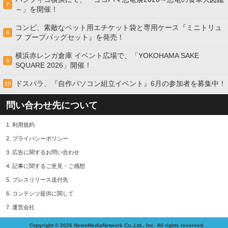
7
～」を開催！
コンビ、素敵なペット用エチケット袋と専用ケース『ミニトリュ
8
フ プープバッグセット』を発売！
横浜赤レンガ倉庫 イベント広場で、「YOKOHAMA SAKE
9
SQUARE 2026」開催！
ドスパラ、『自作パソコン組立イベント』6月の参加者を募集中！
10
問い合わせ先について
1.
利用規約
2.
プライバシーポリシー
3.
広告に関するお問い合わせ
4.
記事に関するご意見・ご感想
5.
プレスリリース送付先
6.
コンテンツ提供に関して
7.
運営会社
Copyright © 2026 NewsMediaNetwork Co.,Ltd., Inc. All rights reserved.