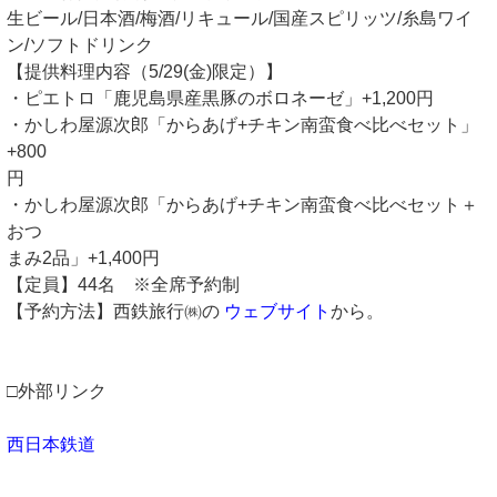
生ビール/日本酒/梅酒/リキュール/国産スピリッツ/糸島ワイ
ン/ソフトドリンク
【提供料理内容（5/29(金)限定）】
・ピエトロ「鹿児島県産黒豚のボロネーゼ」+1,200円
・かしわ屋源次郎「からあげ+チキン南蛮食べ比べセット」
+800
円
・かしわ屋源次郎「からあげ+チキン南蛮食べ比べセット＋
おつ
まみ2品」+1,400円
【定員】44名 ※全席予約制
【予約方法】西鉄旅行㈱の
ウェブサイト
から。
□外部リンク
西日本鉄道