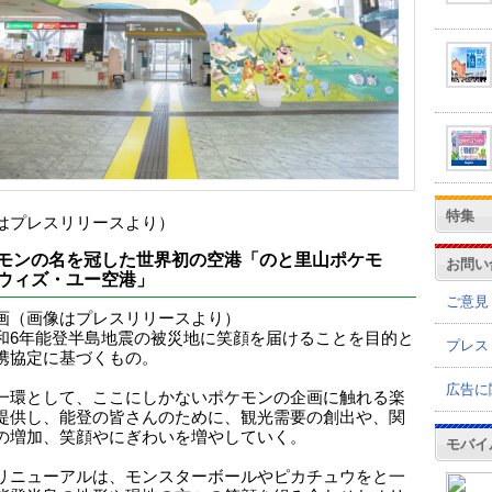
特集
はプレスリリースより）
モンの名を冠した世界初の空港「のと里山ポケモ
お問い
ウィズ・ユー空港」
ご意見
画（画像はプレスリリースより）
和6年能登半島地震の被災地に笑顔を届けることを目的と
プレス
携協定に基づくもの。
広告に
一環として、ここにしかないポケモンの企画に触れる楽
提供し、能登の皆さんのために、観光需要の創出や、関
の増加、笑顔やにぎわいを増やしていく。
モバイ
リニューアルは、モンスターボールやピカチュウをと一