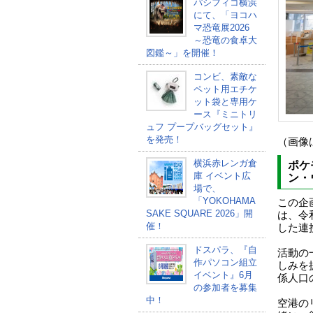
パシフィコ横浜
にて、「ヨコハ
マ恐竜展2026
～恐竜の食卓大
図鑑～」を開催！
コンビ、素敵な
ペット用エチケ
ット袋と専用ケ
ース『ミニトリ
ュフ プープバッグセット』
を発売！
（画像
横浜赤レンガ倉
ポケ
庫 イベント広
ン・
場で、
「YOKOHAMA
この企
SAKE SQUARE 2026」開
は、令
催！
した連
ドスパラ、『自
活動の
作パソコン組立
しみを
イベント』6月
係人口
の参加者を募集
中！
空港の