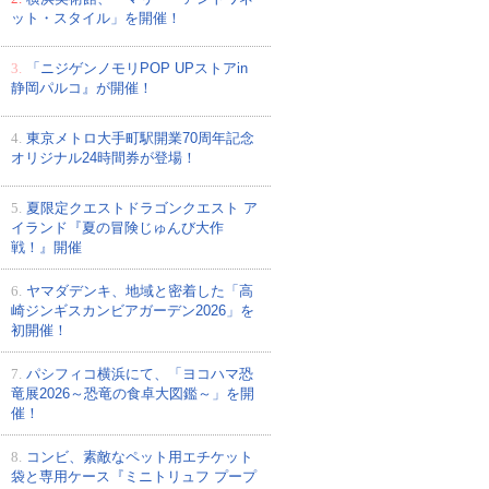
ット・スタイル」を開催！
3.
「ニジゲンノモリPOP UPストアin
静岡パルコ』が開催！
4.
東京メトロ大手町駅開業70周年記念
オリジナル24時間券が登場！
5.
夏限定クエストドラゴンクエスト ア
イランド『夏の冒険じゅんび大作
戦！』開催
6.
ヤマダデンキ、地域と密着した「高
崎ジンギスカンビアガーデン2026」を
初開催！
7.
パシフィコ横浜にて、「ヨコハマ恐
竜展2026～恐竜の食卓大図鑑～」を開
催！
8.
コンビ、素敵なペット用エチケット
袋と専用ケース『ミニトリュフ プープ