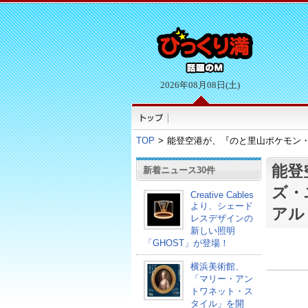
2026年08月08日(土)
TOP
>
能登空港が、『のと里山ポケモン
能登
新着ニュース30件
ズ・
Creative Cables
より、シェード
アル
レスデザインの
新しい照明
「GHOST」が登場！
横浜美術館、
「マリー・アン
トワネット・ス
タイル」を開