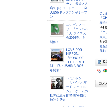
ラン、愛犬と入
店できるフードコート、全
天候型ドッグランがオープ
Cre
ン
「G
横浜
ニジゲンノモ
26日)
リ、『ゴジハム
「ニ
くん クイズ大
東京
会2026春』を
月20
開催！
夏限
LOVE FOR
作戦
NIPPON、
『SONG OF
THE EARTH
311 –FUKUSHIMA 2026-』
を開催！
ハミルトン
×『バイオハザ
ード レクイエ
ム』、ゲームの
世界に流れる“時間”を刻む
時計を発売！