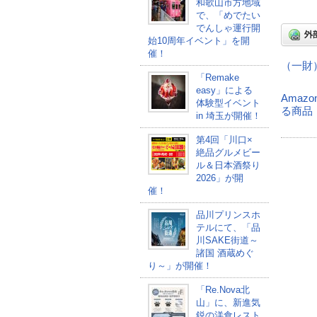
和歌山市方地域
で、「めでたい
でんしゃ運行開
始10周年イベント」を開
催！
（一財
「Remake
easy」による
Amaz
体験型イベント
る商品
in 埼玉が開催！
第4回「川口×
絶品グルメビー
ル＆日本酒祭り
2026」が開
催！
品川プリンスホ
テルにて、「品
川SAKE街道～
諸国 酒蔵めぐ
り～」が開催！
「Re.Nova北
山」に、新進気
鋭の洋食レスト