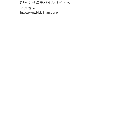
びっくり満モバイルサイトへ
アクセス
htt
p:/
/ww
w.b
ikk
rim
an.
com
/