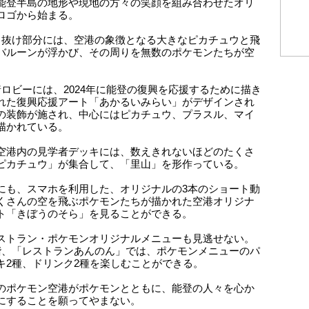
能登半島の地形や現地の方々の笑顔を組み合わせたオリ
ロゴから始まる。
き抜け部分には、空港の象徴となる大きなピカチュウと飛
バルーンが浮かび、その周りを無数のポケモンたちが空
。
着ロビーには、2024年に能登の復興を応援するために描き
れた復興応援アート「あかるいみらい」がデザインされ
の装飾が施され、中心にはピカチュウ、プラスル、マイ
描かれている。
空港内の見学者デッキには、数えきれないほどのたくさ
ピカチュウ」が集合して、「里山」を形作っている。
にも、スマホを利用した、オリジナルの3本のショート動
くさんの空を飛ぶポケモンたちが描かれた空港オリジナ
ト「きぼうのそら」を見ることができる。
ストラン・ポケモンオリジナルメニューも見逃せない。
階、「レストランあんのん」では、ポケモンメニューのパ
キ2種、ドリンク2種を楽しむことができる。
のポケモン空港がポケモンとともに、能登の人々を心か
にすることを願ってやまない。