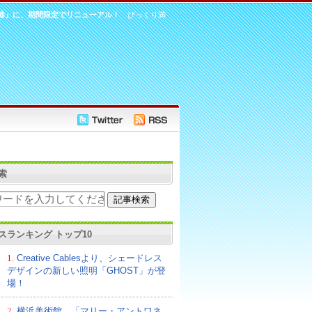
港』に、期間限定でリニューアル！
びっくり満
索
スランキング トップ10
1.
Creative Cablesより、シェードレス
デザインの新しい照明「GHOST」が登
場！
2.
横浜美術館、「マリー・アントワネ