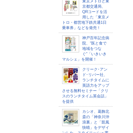
東京メトロと東
京都交通局、
QRコードを活
用した「東京メ
トロ・都営地下鉄共通1日
乗車券」などを発売！
神戸百年記念病
院、“医と食で
地域をつな
ぐ”「いきいき
マルシェ」を開催！
クリーク･アン
ド･リバー社、
ランチタイムに
英語力をアップ
させる無料セミナー「クリ
スのランチタイム英会話」
を提供
カシオ、葛飾北
斎の「神奈川沖
浪裏」と「凱風
快晴」をデザイ
ンした、スタイリッシュ電