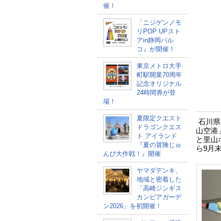
催！
「ニジゲンノモ
リPOP UPスト
アin静岡パル
コ』が開催！
東京メトロ大手
町駅開業70周年
記念オリジナル
24時間券が登
場！
夏限定クエスト
石川県
ドラゴンクエス
山空港
ト アイランド
と里山
『夏の冒険じゅ
ら9月
んび大作戦！』開催
ヤマダデンキ、
地域と密着した
「高崎ジンギス
カンビアガーデ
ン2026」を初開催！