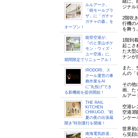
緒に、
ルルアーク、
ジナル
「樹モールプラ
ザ」に「ガチャ
2階吹
ガチャの森」を
行機の
オープン！
を舞う
能登空港が、
1階到
『のと里山ポケ
起こさ
モン・ウィズ・
た大型
ユー空港』に、
ナンが
期間限定でリニューアル！
また、
IRODORI、ス
んの「
クール運営の事
務作業をAI
その他
に“丸投げ”でき
画、た
る新機能を提供開始！
ルアー
THE RAIL
空港レ
KITCHEN
CHIKUGO、”初
空港3
夏の夜の出張蔵
ンケー
開き”特別運行を開催！
世界初
南海電気鉄道、
ら笑顔