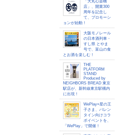
「大丸心斎橋
店」、開業300
周年を記念し
て、プロモーシ
ョンが始動！
大阪モノレール
の日本酒列車・
すし県 とやま
号で、富山の食
とお酒を楽しむ！
THE
PLATFORM
STAND
Produced by
NEIGHBORS BREAD 東京
駅店が、新幹線東京駅構内
に出現！
WePlay×星の王
子さま、バレン
タイン向けコラ
ボイベントを、
「WePlay」で開催！