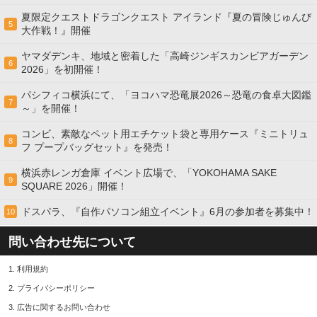
夏限定クエストドラゴンクエスト アイランド『夏の冒険じゅんび
5
大作戦！』開催
ヤマダデンキ、地域と密着した「高崎ジンギスカンビアガーデン
6
2026」を初開催！
パシフィコ横浜にて、「ヨコハマ恐竜展2026～恐竜の食卓大図鑑
7
～」を開催！
コンビ、素敵なペット用エチケット袋と専用ケース『ミニトリュ
8
フ プープバッグセット』を発売！
横浜赤レンガ倉庫 イベント広場で、「YOKOHAMA SAKE
9
SQUARE 2026」開催！
ドスパラ、『自作パソコン組立イベント』6月の参加者を募集中！
10
問い合わせ先について
1.
利用規約
2.
プライバシーポリシー
3.
広告に関するお問い合わせ