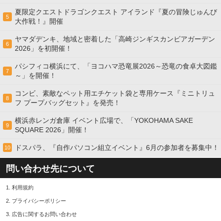
夏限定クエストドラゴンクエスト アイランド『夏の冒険じゅんび
5
大作戦！』開催
ヤマダデンキ、地域と密着した「高崎ジンギスカンビアガーデン
6
2026」を初開催！
パシフィコ横浜にて、「ヨコハマ恐竜展2026～恐竜の食卓大図鑑
7
～」を開催！
コンビ、素敵なペット用エチケット袋と専用ケース『ミニトリュ
8
フ プープバッグセット』を発売！
横浜赤レンガ倉庫 イベント広場で、「YOKOHAMA SAKE
9
SQUARE 2026」開催！
ドスパラ、『自作パソコン組立イベント』6月の参加者を募集中！
10
問い合わせ先について
1.
利用規約
2.
プライバシーポリシー
3.
広告に関するお問い合わせ