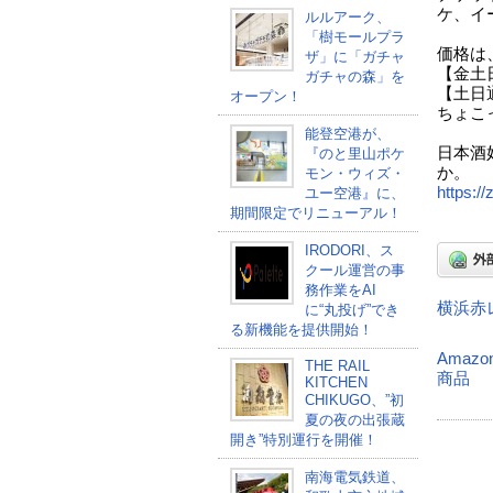
ケ、イ
ルルアーク、
「樹モールプラ
価格は
ザ」に「ガチャ
【金土
ガチャの森」を
【土日
オープン！
ちょこ
能登空港が、
日本酒
『のと里山ポケ
か。
モン・ウィズ・
https:/
ユー空港』に、
期間限定でリニューアル！
IRODORI、ス
クール運営の事
務作業をAI
横浜赤
に“丸投げ”でき
る新機能を提供開始！
Amazo
THE RAIL
商品
KITCHEN
CHIKUGO、”初
夏の夜の出張蔵
開き”特別運行を開催！
南海電気鉄道、