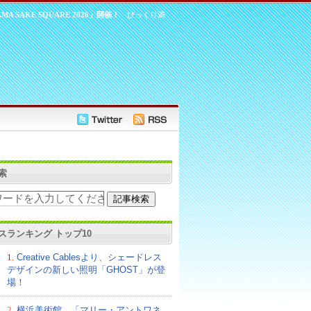
SAKE SQUARE 2026」開催！
びっくり満
索
スランキング トップ10
1.
Creative Cablesより、シェードレス
デザインの新しい照明「GHOST」が登
場！
2.
横浜美術館、「マリー・アントワネ