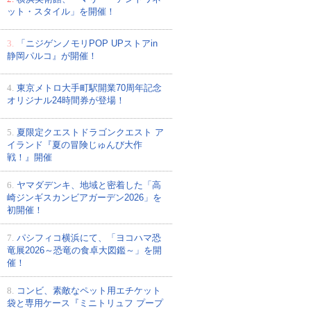
ット・スタイル」を開催！
3.
「ニジゲンノモリPOP UPストアin
静岡パルコ』が開催！
4.
東京メトロ大手町駅開業70周年記念
オリジナル24時間券が登場！
5.
夏限定クエストドラゴンクエスト ア
イランド『夏の冒険じゅんび大作
戦！』開催
6.
ヤマダデンキ、地域と密着した「高
崎ジンギスカンビアガーデン2026」を
初開催！
7.
パシフィコ横浜にて、「ヨコハマ恐
竜展2026～恐竜の食卓大図鑑～」を開
催！
8.
コンビ、素敵なペット用エチケット
袋と専用ケース『ミニトリュフ プープ