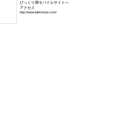
びっくり満モバイルサイトへ
アクセス
htt
p:/
/ww
w.b
ikk
rim
an.
com
/