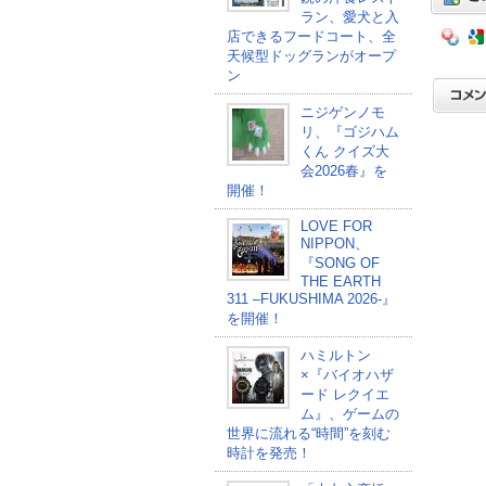
ラン、愛犬と入
店できるフードコート、全
天候型ドッグランがオープ
ン
ニジゲンノモ
リ、『ゴジハム
くん クイズ大
会2026春』を
開催！
LOVE FOR
NIPPON、
『SONG OF
THE EARTH
311 –FUKUSHIMA 2026-』
を開催！
ハミルトン
×『バイオハザ
ード レクイエ
ム』、ゲームの
世界に流れる“時間”を刻む
時計を発売！