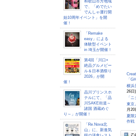
和歌山市方地域
で、「めでたい
でんしゃ運行開
始10周年イベント」を開
催！
「Remake
easy」による
体験型イベント
in 埼玉が開催！
第4回「川口×
絶品グルメビー
ル＆日本酒祭り
Cre
2026」が開
「G
催！
横浜
26日)
品川プリンスホ
テルにて、「品
「ニ
川SAKE街道～
東京
諸国 酒蔵めぐ
月20
り～」が開催！
夏限
作戦
「Re.Nova北
山」に、新進気
鋭の洋食レスト