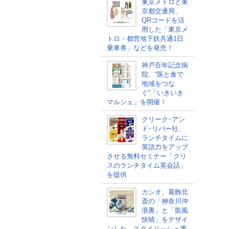
東京メトロと東
京都交通局、
QRコードを活
用した「東京メ
トロ・都営地下鉄共通1日
乗車券」などを発売！
神戸百年記念病
院、“医と食で
地域をつな
ぐ”「いきいき
マルシェ」を開催！
クリーク･アン
ド･リバー社、
ランチタイムに
英語力をアップ
させる無料セミナー「クリ
スのランチタイム英会話」
を提供
カシオ、葛飾北
斎の「神奈川沖
浪裏」と「凱風
快晴」をデザイ
ンした、スタイリッシュ電