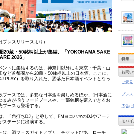
はプレスリリースより）
圏20蔵・50銘柄以上が集結、「YOKOHAMA SAKE
ARE 2026」
特集
ベントに集結するのは、神奈川以外にも東京・千葉・山
お問い
玉など首都圏から20蔵・50銘柄以上の日本酒。ここに、
DJ PLAY）を取り入れた、洒落た日本酒イベントとなっ
ご意見
。
プレス
飲ブースでは、多彩な日本酒を楽しめるほか、{日本酒に
つまみが揃うフードブースや、一部銘柄を購入できるお
売ブースも登場する。
広告に
は、「角打ちDJ」と称して、FMヨコハマのDJやアーテ
モバイ
がステージに出演する。
トは、酒フェスガイドアプリ、チケットぴあ、ローチ