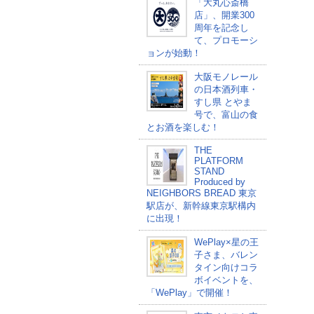
「大丸心斎橋
店」、開業300
周年を記念し
て、プロモーシ
ョンが始動！
大阪モノレール
の日本酒列車・
すし県 とやま
号で、富山の食
とお酒を楽しむ！
THE
PLATFORM
STAND
Produced by
NEIGHBORS BREAD 東京
駅店が、新幹線東京駅構内
に出現！
WePlay×星の王
子さま、バレン
タイン向けコラ
ボイベントを、
「WePlay」で開催！