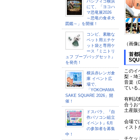
パシフィコ横浜
にて、「ヨコハ
マ恐竜展2026
～恐竜の食卓大
図鑑～」を開催！
コンビ、素敵な
ペット用エチケ
（画像
ット袋と専用ケ
ース『ミニトリ
首都
ュフ プープバッグセット』
SQU
を発売！
このイ
横浜赤レンガ倉
梨・埼
庫 イベント広
音楽（
場で、
ている
「YOKOHAMA
SAKE SQUARE 2026」開
有料試
催！
合うお
土産販
ドスパラ、『自
作パソコン組立
会場で
イベント』6月
ィスト
の参加者を募集
中！
チケッ