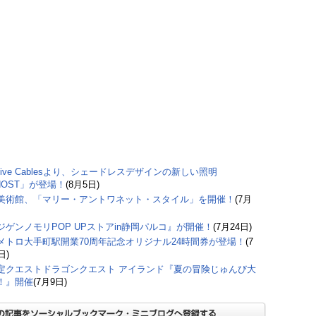
ative Cablesより、シェードレスデザインの新しい照明
HOST」が登場！
(8月5日)
美術館、「マリー・アントワネット・スタイル」を開催！
(7月
ジゲンノモリPOP UPストアin静岡パルコ』が開催！
(7月24日)
メトロ大手町駅開業70周年記念オリジナル24時間券が登場！
(7
日)
定クエストドラゴンクエスト アイランド『夏の冒険じゅんび大
！』開催
(7月9日)