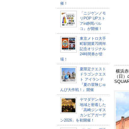
催！
「ニジゲンノモ
リPOP UPスト
アin静岡パル
コ』が開催！
東京メトロ大手
町駅開業70周年
記念オリジナル
24時間券が登
場！
夏限定クエスト
横浜赤
ドラゴンクエス
（日）の
ト アイランド
SQUA
『夏の冒険じゅ
んび大作戦！』開催
ヤマダデンキ、
地域と密着した
「高崎ジンギス
カンビアガーデ
ン2026」を初開催！