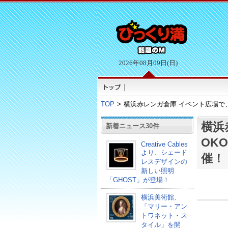
2026年08月09日(日)
TOP
>
横浜赤レンガ倉庫 イベント広場で、「Y
横浜
新着ニュース30件
OKO
Creative Cables
より、シェード
催！
レスデザインの
新しい照明
「GHOST」が登場！
横浜美術館、
「マリー・アン
トワネット・ス
タイル」を開