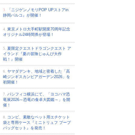
3.
「ニジゲンノモリPOP UPストアin
静岡パルコ』が開催！
4.
東京メトロ大手町駅開業70周年記念
オリジナル24時間券が登場！
5.
夏限定クエストドラゴンクエスト ア
イランド『夏の冒険じゅんび大作
戦！』開催
6.
ヤマダデンキ、地域と密着した「高
崎ジンギスカンビアガーデン2026」を
初開催！
7.
パシフィコ横浜にて、「ヨコハマ恐
竜展2026～恐竜の食卓大図鑑～」を開
催！
8.
コンビ、素敵なペット用エチケット
袋と専用ケース『ミニトリュフ プープ
バッグセット』を発売！