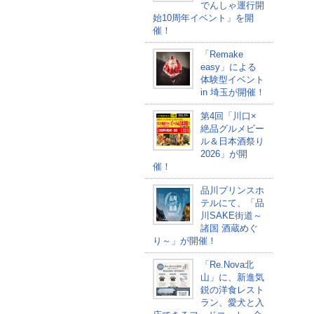
でんしゃ運行開
始10周年イベント」を開
催！
「Remake
easy」による
体験型イベント
in 埼玉が開催！
第4回「川口×
絶品グルメビー
ル＆日本酒祭り
2026」が開
催！
品川プリンスホ
テルにて、「品
川SAKE街道～
諸国 酒蔵めぐ
り～」が開催！
「Re.Nova北
山」に、新進気
鋭の洋食レスト
ラン、愛犬と入