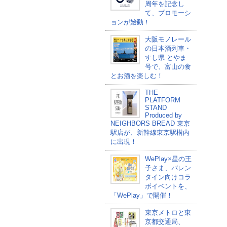
周年を記念し
て、プロモーシ
ョンが始動！
大阪モノレール
の日本酒列車・
すし県 とやま
号で、富山の食
とお酒を楽しむ！
THE
PLATFORM
STAND
Produced by
NEIGHBORS BREAD 東京
駅店が、新幹線東京駅構内
に出現！
WePlay×星の王
子さま、バレン
タイン向けコラ
ボイベントを、
「WePlay」で開催！
東京メトロと東
京都交通局、