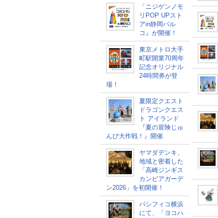
「ニジゲンノモ
リPOP UPスト
アin静岡パル
コ』が開催！
東京メトロ大手
町駅開業70周年
記念オリジナル
24時間券が登
場！
夏限定クエスト
ドラゴンクエス
ト アイランド
『夏の冒険じゅ
んび大作戦！』開催
ヤマダデンキ、
地域と密着した
「高崎ジンギス
カンビアガーデ
ン2026」を初開催！
パシフィコ横浜
にて、「ヨコハ