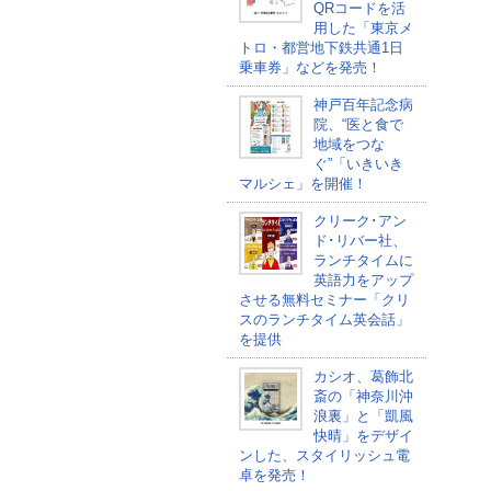
QRコードを活
用した「東京メ
トロ・都営地下鉄共通1日
乗車券」などを発売！
神戸百年記念病
院、“医と食で
地域をつな
ぐ”「いきいき
マルシェ」を開催！
クリーク･アン
ド･リバー社、
ランチタイムに
英語力をアップ
させる無料セミナー「クリ
スのランチタイム英会話」
を提供
カシオ、葛飾北
斎の「神奈川沖
浪裏」と「凱風
快晴」をデザイ
ンした、スタイリッシュ電
卓を発売！