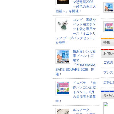
マ恐竜展2026
～恐竜の食卓大
図鑑～」を開催！
コンビ、素敵な
ペット用エチケ
ット袋と専用ケ
ース『ミニトリ
ュフ プープバッグセット』
特集
を発売！
横浜赤レンガ倉
お問い
庫 イベント広
場で、
ご意見
「YOKOHAMA
SAKE SQUARE 2026」開
プレス
催！
広告に
ドスパラ、『自
作パソコン組立
イベント』6月
モバイ
の参加者を募集
中！
ルルアーク、