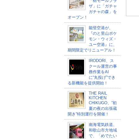
「樹モールプラ
ザ」に「ガチャ
ガチャの森」を
オープン！
能登空港が、
『のと里山ポケ
モン・ウィズ・
ユー空港』に、
期間限定でリニューアル！
IRODORI、ス
クール運営の事
務作業をAI
に“丸投げ”でき
る新機能を提供開始！
THE RAIL
KITCHEN
CHIKUGO、”初
夏の夜の出張蔵
開き”特別運行を開催！
南海電気鉄道、
和歌山市方地域
で、「めでたい