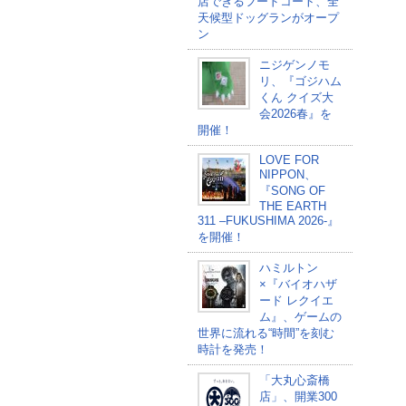
店できるフードコート、全
天候型ドッグランがオープ
ン
ニジゲンノモ
リ、『ゴジハム
くん クイズ大
会2026春』を
開催！
LOVE FOR
NIPPON、
『SONG OF
THE EARTH
311 –FUKUSHIMA 2026-』
を開催！
ハミルトン
×『バイオハザ
ード レクイエ
ム』、ゲームの
世界に流れる“時間”を刻む
時計を発売！
「大丸心斎橋
店」、開業300