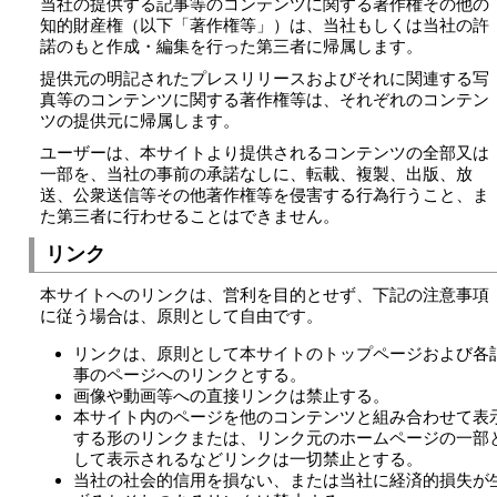
当社の提供する記事等のコンテンツに関する著作権その他の
知的財産権（以下「著作権等」）は、当社もしくは当社の許
諾のもと作成・編集を行った第三者に帰属します。
提供元の明記されたプレスリリースおよびそれに関連する写
真等のコンテンツに関する著作権等は、それぞれのコンテン
ツの提供元に帰属します。
ユーザーは、本サイトより提供されるコンテンツの全部又は
一部を、当社の事前の承諾なしに、転載、複製、出版、放
送、公衆送信等その他著作権等を侵害する行為行うこと、ま
た第三者に行わせることはできません。
リンク
本サイトへのリンクは、営利を目的とせず、下記の注意事項
に従う場合は、原則として自由です。
リンクは、原則として本サイトのトップページおよび各
事のページへのリンクとする。
画像や動画等への直接リンクは禁止する。
本サイト内のページを他のコンテンツと組み合わせて表
する形のリンクまたは、リンク元のホームページの一部
して表示されるなどリンクは一切禁止とする。
当社の社会的信用を損ない、または当社に経済的損失が