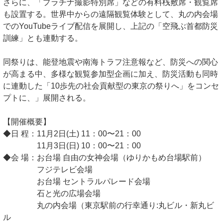
さらに、「プラチナ撮影特別席」などの有料桟敷席・観覧席
も設置する。世界中からの遠隔観覧体験として、丸の内会場
でのYouTubeライブ配信を展開し、上記の「空飛ぶ首都防災
訓練」とも連動する。
同祭りは、能登地震や南海トラフ注意報など、防災への関心
が高まる中、多様な観覧参加型企画に加え、防災活動も同時
に連動した「10歩先の社会貢献型の東京の祭りへ」をコンセ
プトに、」展開される。
【開催概要】
◆日 程：11月2日(土) 11：00〜21：00
11月3日(日) 10：00〜21：00
◆会 場：お台場 自由の女神会場（ゆりかもめ台場駅前）
フジテレビ会場
お台場 セントラルパレード会場
石と光の広場会場
丸の内会場（東京駅前の行幸通り:丸ビル・新丸ビ
ル