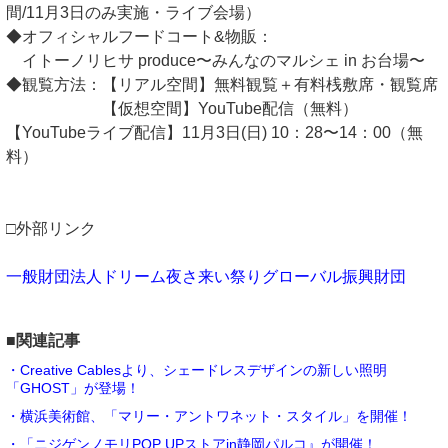
間/11月3日のみ実施・ライブ会場）
◆オフィシャルフードコート&物販：
イトーノリヒサ produce〜みんなのマルシェ in お台場〜
◆観覧方法：【リアル空間】無料観覧＋有料桟敷席・観覧席
【仮想空間】YouTube配信（無料）
【YouTubeライブ配信】11月3日(日) 10：28〜14：00（無
料）
□外部リンク
一般財団法人ドリーム夜さ来い祭りグローバル振興財団
■関連記事
・Creative Cablesより、シェードレスデザインの新しい照明
「GHOST」が登場！
・横浜美術館、「マリー・アントワネット・スタイル」を開催！
・「ニジゲンノモリPOP UPストアin静岡パルコ』が開催！