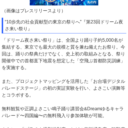
（画像はプレスリリースより）
“10歩先の社会貢献型の東京の祭りへ”『第23回ドリーム夜
さ来い祭り』
「ドリーム夜さ来い祭り」は、全国より踊り子約5,000名が
集結する、東京でも最大の規模と質を兼ね備えたお祭り。今
回は、踊りの祭典だけでなく、史上初の取組みとなる、祭り
開催中での首都直下地震を想定した「空飛ぶ首都防災訓練」
を実施する。
また、プロジェクトマッピングを活用した「お台場デジタル
パレードステージ」の初の実証実験を行い、よさこい演舞等
とコラボする。
無料観覧や正調よさこい鳴子踊り講習会&Dreamゆるキャラ
パレード〜四国編〜の無料飛入り参加体験が可能。