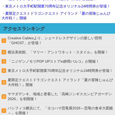
・東京メトロ大手町駅開業70周年記念オリジナル24時間券が登場！
・夏限定クエストドラゴンクエスト アイランド『夏の冒険じゅんび
大作戦！』開催
アクセスランキング
Creative Cablesより、シェードレスデザインの新しい照明
1
「GHOST」が登場！
横浜美術館、「マリー・アントワネット・スタイル」を開催！
2
「ニジゲンノモリPOP UPストアin静岡パルコ』が開催！
3
東京メトロ大手町駅開業70周年記念オリジナル24時間券が登場！
4
夏限定クエストドラゴンクエスト アイランド『夏の冒険じゅんび
5
大作戦！』開催
ヤマダデンキ、地域と密着した「高崎ジンギスカンビアガーデン
6
2026」を初開催！
パシフィコ横浜にて、「ヨコハマ恐竜展2026～恐竜の食卓大図鑑
7
～」を開催！