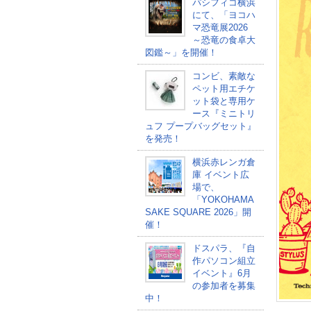
パシフィコ横浜
にて、「ヨコハ
マ恐竜展2026
～恐竜の食卓大
図鑑～」を開催！
コンビ、素敵な
ペット用エチケ
ット袋と専用ケ
ース『ミニトリ
ュフ プープバッグセット』
を発売！
横浜赤レンガ倉
庫 イベント広
場で、
「YOKOHAMA
SAKE SQUARE 2026」開
催！
ドスパラ、『自
作パソコン組立
イベント』6月
の参加者を募集
中！