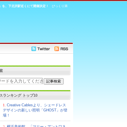
」を、下北沢駅近くにて開催決定！
びっくり満
索
スランキング トップ10
1.
Creative Cablesより、シェードレス
デザインの新しい照明「GHOST」が登
場！
2.
横浜美術館、「マリー・アントワネ