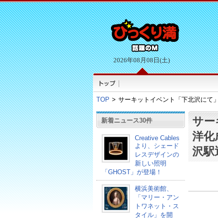
2026年08月08日(土)
TOP
>
サーキットイベント「下北沢にて
サー
新着ニュース30件
洋化
Creative Cables
より、シェード
沢駅
レスデザインの
新しい照明
「GHOST」が登場！
横浜美術館、
「マリー・アン
トワネット・ス
タイル」を開