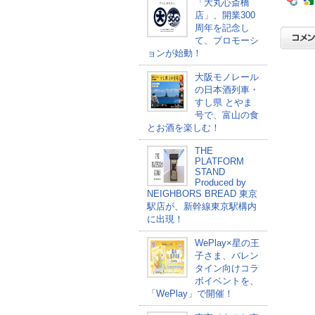
「大丸心斎橋
店」、開業300
周年を記念し
て、プロモーシ
ョンが始動！
大阪モノレール
の日本酒列車・
すし県 とやま
号で、富山の食
とお酒を楽しむ！
THE
PLATFORM
STAND
Produced by
NEIGHBORS BREAD 東京
駅店が、新幹線東京駅構内
に出現！
WePlay×星の王
子さま、バレン
タイン向けコラ
ボイベントを、
「WePlay」で開催！