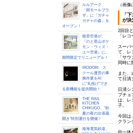
ルルアーク、
（画像
「樹モールプラ
「下
ザ」に「ガチャ
が決
ガチャの森」を
オープン！
2回目
「レコ
能登空港が、
『のと里山ポケ
スーパ
モン・ウィズ・
て、レ
ユー空港』に、
「サウ
期間限定でリニューアル！
同時に
IRODORI、ス
クール運営の事
また、
務作業をAI
て日清
に“丸投げ”でき
る新機能を提供開始！
日清シ
プチョ
THE RAIL
は、レ
KITCHEN
子。
CHIKUGO、”初
夏の夜の出張蔵
今回は
開き”特別運行を開催！
クラン
南海電気鉄道、
街一体