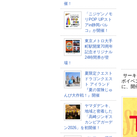
催！
「ニジゲンノモ
リPOP UPスト
アin静岡パル
コ』が開催！
東京メトロ大手
町駅開業70周年
記念オリジナル
24時間券が登
場！
夏限定クエスト
サーキ
ドラゴンクエス
ボイベ
ト アイランド
に、開
『夏の冒険じゅ
んび大作戦！』開催
ヤマダデンキ、
地域と密着した
「高崎ジンギス
カンビアガーデ
ン2026」を初開催！