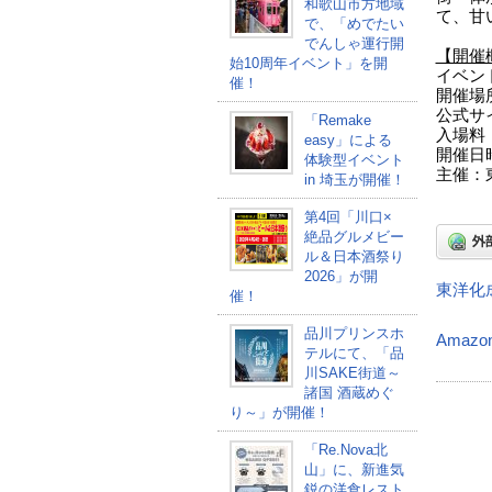
和歌山市方地域
て、甘
で、「めでたい
でんしゃ運行開
【開催
始10周年イベント」を開
イベント
催！
開催場
公式サ
「Remake
入場料
easy」による
開催日時
体験型イベント
主催：
in 埼玉が開催！
第4回「川口×
絶品グルメビー
ル＆日本酒祭り
2026」が開
東洋化
催！
品川プリンスホ
Amaz
テルにて、「品
川SAKE街道～
諸国 酒蔵めぐ
り～」が開催！
「Re.Nova北
山」に、新進気
鋭の洋食レスト