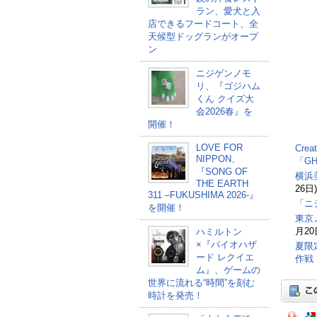
ラン、愛犬と入
店できるフードコート、全
天候型ドッグランがオープ
ン
ニジゲンノモ
リ、『ゴジハム
くん クイズ大
会2026春』を
開催！
LOVE FOR
Cre
NIPPON、
「G
『SONG OF
横浜
THE EARTH
26日)
311 –FUKUSHIMA 2026-』
「ニ
を開催！
東京
月20
ハミルトン
×『バイオハザ
夏限
ード レクイエ
作戦
ム』、ゲームの
世界に流れる“時間”を刻む
時計を発売！