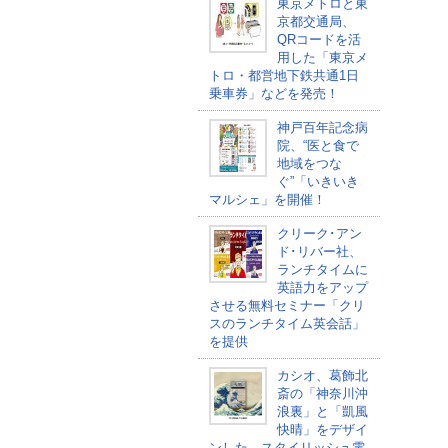
東京メトロと東
京都交通局、
QRコードを活
用した「東京メ
トロ・都営地下鉄共通1日
乗車券」などを発売！
神戸百年記念病
院、“医と食で
地域をつな
ぐ”「いきいき
マルシェ」を開催！
クリーク･アン
ド･リバー社、
ランチタイムに
英語力をアップ
させる無料セミナー「クリ
スのランチタイム英会話」
を提供
カシオ、葛飾北
斎の「神奈川沖
浪裏」と「凱風
快晴」をデザイ
ンした、スタイリッシュ電