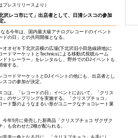
はプレスリリースより）
北沢レコ市にて」出店者として、日清シスコの参加
定。
となる今年は、国内最大級アナログレコードのイベント
ードの日」との共同開催となる。
ーオオゼキ下北沢店横の広場(下北沢旧小田急線跡地)に
コードマーケットとTechnicsによる移動式視聴ルーム
ンドトレーラー」をレンタルし、野外でのDJイベントも
開催する。
レコードマーケットとDJイベントの他にも、出店者とし
シスコの参加が決定。
スコは、「レコードの日」イベントにおいて、「クリス
コ」のサンプリングを実施する。「クリスプチョコ」
コード盤のようなまるい形がユニークなチョコレート菓
、今年9月に発売した新商品「クリスプチョコ ザクザク
チ」も合わせた2種が配られる。
が音楽一色となる日に、「クリスプチョコ」を手にし