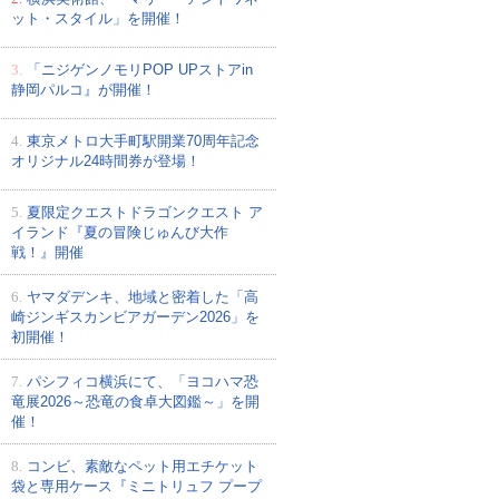
ット・スタイル」を開催！
3.
「ニジゲンノモリPOP UPストアin
静岡パルコ』が開催！
4.
東京メトロ大手町駅開業70周年記念
オリジナル24時間券が登場！
5.
夏限定クエストドラゴンクエスト ア
イランド『夏の冒険じゅんび大作
戦！』開催
6.
ヤマダデンキ、地域と密着した「高
崎ジンギスカンビアガーデン2026」を
初開催！
7.
パシフィコ横浜にて、「ヨコハマ恐
竜展2026～恐竜の食卓大図鑑～」を開
催！
8.
コンビ、素敵なペット用エチケット
袋と専用ケース『ミニトリュフ プープ