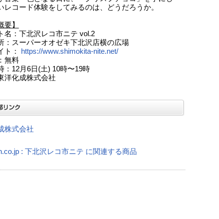
いレコード体験をしてみるのは、どうだろうか。
概要】
名：下北沢レコ市ニテ vol.2
所：スーパーオオゼキ下北沢店横の広場
イト：
https://www.shimokita-nite.net/
：無料
：12月6日(土) 10時〜19時
東洋化成株式会社
成株式会社
on.co.jp : 下北沢レコ市ニテ に関連する商品