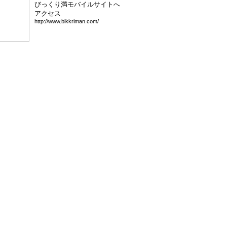
びっくり満モバイルサイトへ
アクセス
htt
p:/
/ww
w.b
ikk
rim
an.
com
/