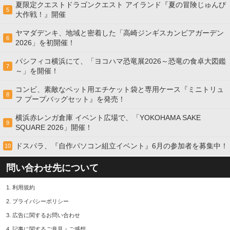
夏限定クエストドラゴンクエスト アイランド『夏の冒険じゅんび
5
大作戦！』開催
ヤマダデンキ、地域と密着した「高崎ジンギスカンビアガーデン
6
2026」を初開催！
パシフィコ横浜にて、「ヨコハマ恐竜展2026～恐竜の食卓大図鑑
7
～」を開催！
コンビ、素敵なペット用エチケット袋と専用ケース『ミニトリュ
8
フ プープバッグセット』を発売！
横浜赤レンガ倉庫 イベント広場で、「YOKOHAMA SAKE
9
SQUARE 2026」開催！
ドスパラ、『自作パソコン組立イベント』6月の参加者を募集中！
10
問い合わせ先について
1.
利用規約
2.
プライバシーポリシー
3.
広告に関するお問い合わせ
4.
記事に関するご意見・ご感想